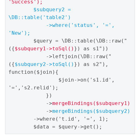
'Success');
$subquery2 = 
\DB::table('table2')

            ->where('status', '=', 
'New');
        $query = \DB::table(\DB::raw("
({
$subquery1->toSql()
}) as s1"))

            ->leftjoin(\DB::raw("
({
$subquery2->toSql()
}) as s2"), 
function($join){

                $join->on('s1.id', 
'=','s2.relid');

            })

            ->
mergeBindings($subquery1)
            ->
mergeBindings($subquery2)
        ->where('t.id', '=', 1);

        $data = $query->get();