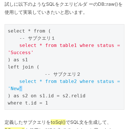
試しに以下のようなSQLをクエリビルダ ーのDB::raw()を
使用して実装していきたいと思います。
select * from (

    -- サブクエリ１

select * from table1 where status = 
'Success'
) as s1

left join (

　　　　　　　　-- サブクエリ２

select * from table2 where status = 
'New
'
) as s2 on s1.id = s2.relid

where t.id = 1
定義したサブクエリを
toSql()
でSQL文を生成して、