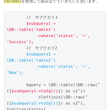
DB::raw()
を使用して組み立てていきたいと思います。
        //　サブクエリ１

$subquery1 = 
\DB::table('table1')

            ->where('status', '=', 
'Success');
        //　サブクエリ2

$subquery2 = 
\DB::table('table2')

            ->where('status', '=', 
'New');
        $query = \DB::table(\DB::raw("
({
$subquery1->toSql()
}) as s1"))

            ->leftjoin(\DB::raw("
({
$subquery2->toSql()
}) as s2"), 
function($join){
